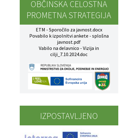
OBČINSKA CELOSTNA
PROMETNA STRATEGIJA
ETM - Sporočilo za javnost.docx
Povabilo k izpolnitvi ankete - splošna
javnost.pdf
Vabilo na delavnico - Vizija in
cilji_7.10.2024.doc
IZPOSTAVLJENO