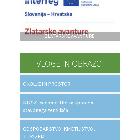
ZLATARSKE AVANTURE
VLOGE IN OBRAZCI
OKOLJE IN PROSTOR
NUSZ- nadomestilo za uporabo
stavbnega zemljišča
GOSPODARSTVO, KMETIJSTVO,
TURIZEM