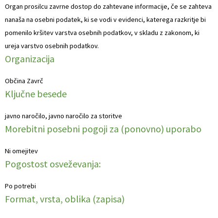
Organ prosilcu zavrne dostop do zahtevane informacije, če se zahteva
Naselja v občini
Prostorski akti občine
nanaša na osebni podatek, ki se vodi v evidenci, katerega razkritje bi
pomenilo kršitev varstva osebnih podatkov, v skladu z zakonom, ki
Organigram
Predpisi in odloki
ureja varstvo osebnih podatkov.
Organizacija
Varstvo osebnih podatkov
Občinski časopis
Občina Zavrč
Strateški dokumenti
Proračun občine
Ključne besede
Katalog informacij javnega značaja
Lokalne volitve
javno naročilo, javno naročilo za storitve
Morebitni posebni pogoji za (ponovno) uporabo
Ni omejitev
Pogostost osveževanja:
Po potrebi
Format, vrsta, oblika (zapisa)