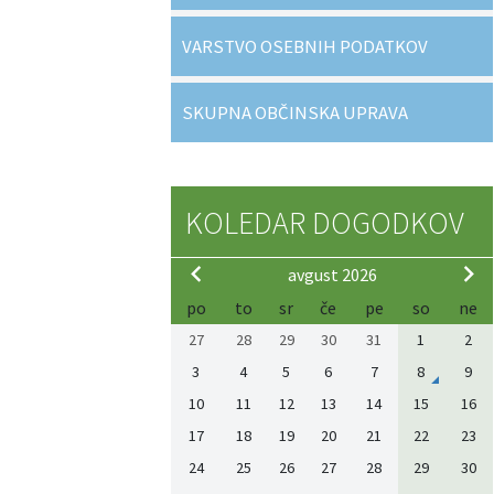
VARSTVO OSEBNIH PODATKOV
SKUPNA OBČINSKA UPRAVA
KOLEDAR DOGODKOV
avgust 2026
po
to
sr
če
pe
so
ne
27
28
29
30
31
1
2
3
4
5
6
7
8
9
10
11
12
13
14
15
16
17
18
19
20
21
22
23
24
25
26
27
28
29
30