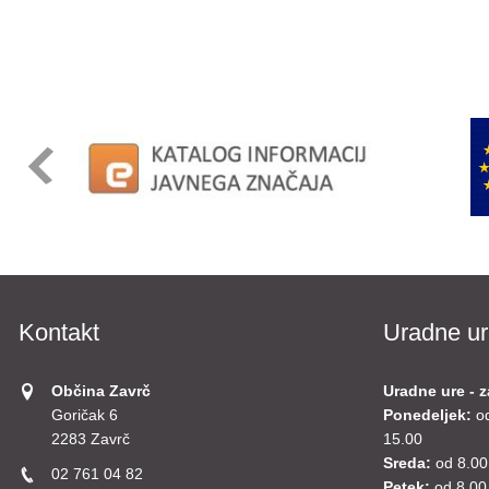
Kontakt
Uradne ur
Občina Zavrč
Uradne ure - z
Goričak 6
Ponedeljek:
o
2283 Zavrč
15.00
Sreda:
od 8.00
02 761 04 82
Petek:
od 8.00