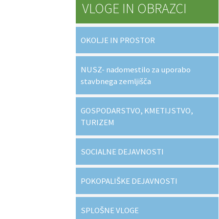
VLOGE IN OBRAZCI
OKOLJE IN PROSTOR
NUSZ- nadomestilo za uporabo
stavbnega zemljišča
GOSPODARSTVO, KMETIJSTVO,
TURIZEM
SOCIALNE DEJAVNOSTI
POKOPALIŠKE DEJAVNOSTI
SPLOŠNE VLOGE