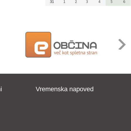
31
1
2
3
4
5
6
i
Vremenska napoved