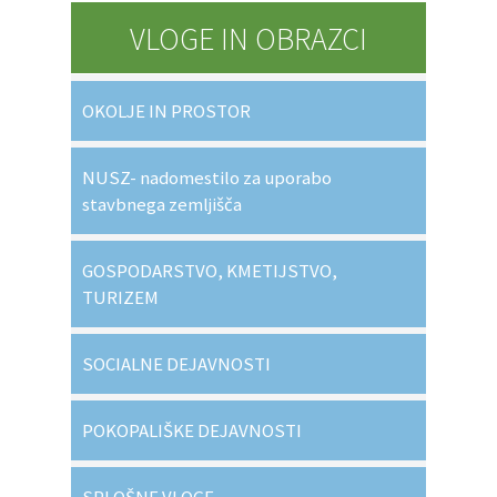
VLOGE IN OBRAZCI
OKOLJE IN PROSTOR
NUSZ- nadomestilo za uporabo
stavbnega zemljišča
GOSPODARSTVO, KMETIJSTVO,
TURIZEM
SOCIALNE DEJAVNOSTI
POKOPALIŠKE DEJAVNOSTI