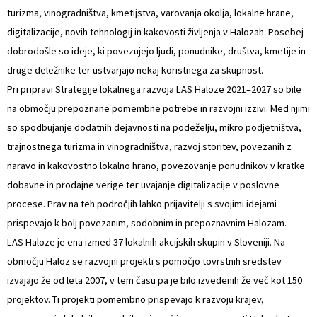
turizma, vinogradništva, kmetijstva, varovanja okolja, lokalne hrane,
digitalizacije, novih tehnologij in kakovosti življenja v Halozah. Posebej
dobrodošle so ideje, ki povezujejo ljudi, ponudnike, društva, kmetije in
druge deležnike ter ustvarjajo nekaj koristnega za skupnost.
Pri pripravi Strategije lokalnega razvoja LAS Haloze 2021–2027 so bile
na območju prepoznane pomembne potrebe in razvojni izzivi. Med njimi
so spodbujanje dodatnih dejavnosti na podeželju, mikro podjetništva,
trajnostnega turizma in vinogradništva, razvoj storitev, povezanih z
naravo in kakovostno lokalno hrano, povezovanje ponudnikov v kratke
dobavne in prodajne verige ter uvajanje digitalizacije v poslovne
procese. Prav na teh področjih lahko prijavitelji s svojimi idejami
prispevajo k bolj povezanim, sodobnim in prepoznavnim Halozam.
LAS Haloze je ena izmed 37 lokalnih akcijskih skupin v Sloveniji. Na
območju Haloz se razvojni projekti s pomočjo tovrstnih sredstev
izvajajo že od leta 2007, v tem času pa je bilo izvedenih že več kot 150
projektov. Ti projekti pomembno prispevajo k razvoju krajev,