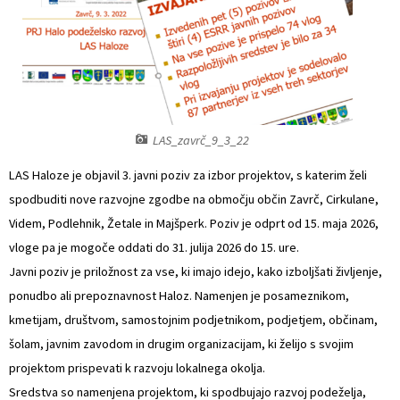
Naselja v občini
Prostorski akti občine
Organigram
Predpisi in odloki
Varstvo osebnih podatkov
Občinski časopis
LAS_zavrč_9_3_22
Strateški dokumenti
Proračun občine
LAS Haloze je objavil 3. javni poziv za izbor projektov, s katerim želi
spodbuditi nove razvojne zgodbe na območju občin Zavrč, Cirkulane,
Katalog informacij javnega značaja
Lokalne volitve
Videm, Podlehnik, Žetale in Majšperk. Poziv je odprt od 15. maja 2026,
vloge pa je mogoče oddati do 31. julija 2026 do 15. ure.
Javni poziv je priložnost za vse, ki imajo idejo, kako izboljšati življenje,
ponudbo ali prepoznavnost Haloz. Namenjen je posameznikom,
kmetijam, društvom, samostojnim podjetnikom, podjetjem, občinam,
šolam, javnim zavodom in drugim organizacijam, ki želijo s svojim
projektom prispevati k razvoju lokalnega okolja.
Sredstva so namenjena projektom, ki spodbujajo razvoj podeželja,