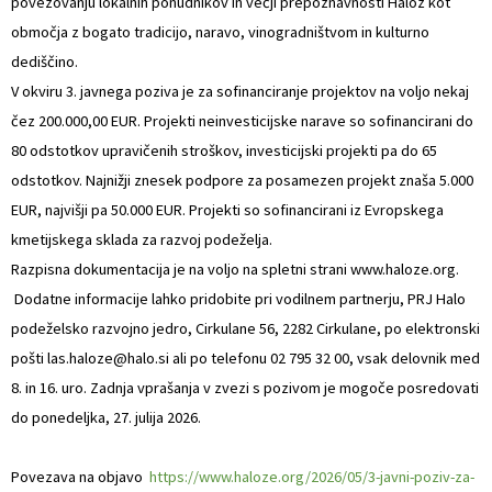
povezovanju lokalnih ponudnikov in večji prepoznavnosti Haloz kot
območja z bogato tradicijo, naravo, vinogradništvom in kulturno
dediščino.
V okviru 3. javnega poziva je za sofinanciranje projektov na voljo nekaj
čez 200.000,00 EUR. Projekti neinvesticijske narave so sofinancirani do
80 odstotkov upravičenih stroškov, investicijski projekti pa do 65
odstotkov. Najnižji znesek podpore za posamezen projekt znaša 5.000
EUR, najvišji pa 50.000 EUR. Projekti so sofinancirani iz Evropskega
kmetijskega sklada za razvoj podeželja.
Razpisna dokumentacija je na voljo na spletni strani www.haloze.org.
Dodatne informacije lahko pridobite pri vodilnem partnerju, PRJ Halo
podeželsko razvojno jedro, Cirkulane 56, 2282 Cirkulane, po elektronski
pošti las.haloze@halo.si ali po telefonu 02 795 32 00, vsak delovnik med
8. in 16. uro. Zadnja vprašanja v zvezi s pozivom je mogoče posredovati
do ponedeljka, 27. julija 2026.
Povezava na objavo
https://www.haloze.org/2026/05/3-javni-poziv-za-