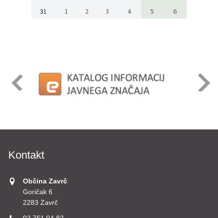
31
1
2
3
4
5
6
Kontakt
Občina Zavrč
Goričak 6
2283 Zavrč