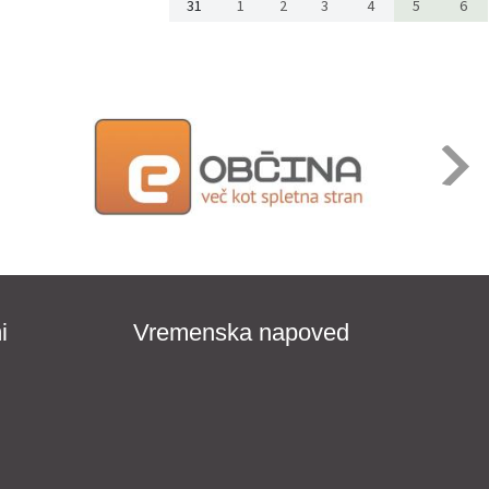
31
1
2
3
4
5
6
i
Vremenska napoved