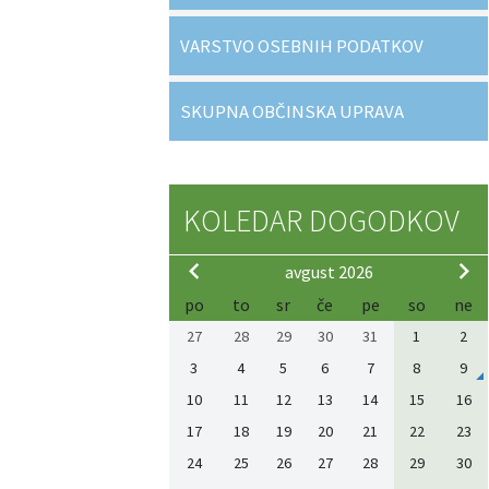
VARSTVO OSEBNIH PODATKOV
SKUPNA OBČINSKA UPRAVA
KOLEDAR DOGODKOV
avgust 2026
po
to
sr
če
pe
so
ne
27
28
29
30
31
1
2
3
4
5
6
7
8
9
10
11
12
13
14
15
16
17
18
19
20
21
22
23
24
25
26
27
28
29
30