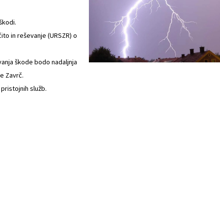
škodi.
ito in reševanje (URSZR) o
anja škode bodo nadaljnja
ne Zavrč.
pristojnih služb.