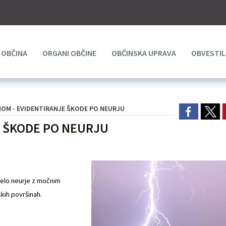
OBČINA
ORGANI OBČINE
OBČINSKA UPRAVA
OBVESTIL
OM - EVIDENTIRANJE ŠKODE PO NEURJU
E ŠKODE PO NEURJU
delo neurje z močnim
skih površinah.