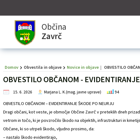
Za pričetek iskanja kliknite na puščico >
OBVESTILA IN OBJAVE
Informativni izračun
OBČINSKA UPRAVA
ORGANI OBČINE
OBČINSKI SVET
E-OBČINA
LOKALNO
TURIZEM
OBČINA
Občina
Zavrč
Vizitka občine
Župan občine
Naloge in pristojnosti
Naloge in pristojnosti
INTERREG Slovenija-Hrvatska DRAVACON
Vloge in obrazci
Komunalni prispevek
Pomembne številke
Znamenitosti
Predstavitev občine
OBČINSKI SVET
Člani občinskega sveta
Imenik zaposlenih
Novice in objave
Pobude občanov
NUSZ
Javni zavodi
Gostinstvo
Domov
Obvestila in objave
Novice in objave
OBVESTILO OBČAN
Grb in zastava
Nadzorni odbor
Seje občinskega sveta
Uradne ure - delovni čas
Koledar dogodkov
Vprašajte občino
Društva in združenja
Prenočišča
OBVESTILO OBČANOM - EVIDENTIRANJ
Občinski praznik
Občinska volilna komisija
Delovna telesa
Pooblaščeni za odločanje
Zapore cest
E-obveščanje občanov
Gospodarski subjekti
Izleti in poti
15. 6. 2026
Marjana L. K.(mag. javne uprave)
94
Občinski nagrajenci
Lokalni utrip - novice
Informativni izračun
Gosp. javne službe
Lokalni ponudniki
OBVESTILO OBČANOM – EVIDENTIRANJE ŠKODE PO NEURJU
Dragi občani, kot veste, je območje Občine Zavrč v preteklih dneh priza
Fotogalerija
Javni razpisi in objave
Osmrtnice iz regije
vetrom in točo, ki je povzročilo škodo na objektih, infrastrukturi in kmetij
Občane, ki so utrpeli škodo, vljudno prosimo, da:
Krajevne skupnosti
Projekti in investicije
– nastalo škodo evidentirajo,