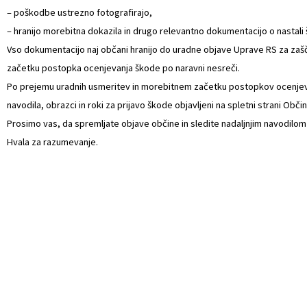
– poškodbe ustrezno fotografirajo,
Naselja v občini
Prostorski akti občine
– hranijo morebitna dokazila in drugo relevantno dokumentacijo o nastali 
Vso dokumentacijo naj občani hranijo do uradne objave Uprave RS za zašč
Organigram
Predpisi in odloki
začetku postopka ocenjevanja škode po naravni nesreči.
Po prejemu uradnih usmeritev in morebitnem začetku postopkov ocenjev
Varstvo osebnih podatkov
Občinski časopis
navodila, obrazci in roki za prijavo škode objavljeni na spletni strani Obči
Strateški dokumenti
Proračun občine
Prosimo vas, da spremljate objave občine in sledite nadaljnjim navodilom 
Hvala za razumevanje.
Katalog informacij javnega značaja
Lokalne volitve