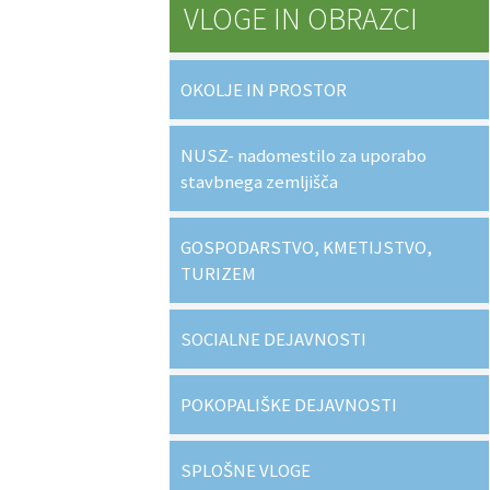
VLOGE IN OBRAZCI
OKOLJE IN PROSTOR
NUSZ- nadomestilo za uporabo
stavbnega zemljišča
GOSPODARSTVO, KMETIJSTVO,
TURIZEM
SOCIALNE DEJAVNOSTI
POKOPALIŠKE DEJAVNOSTI
SPLOŠNE VLOGE