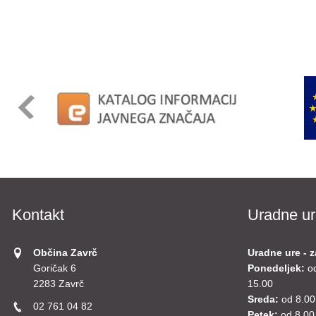
Kontakt
Uradne ur
Občina Zavrč
Uradne ure - z
Goričak 6
Ponedeljek:
o
2283 Zavrč
15.00
Sreda:
od 8.00
02 761 04 82
Petek:
od 8.00