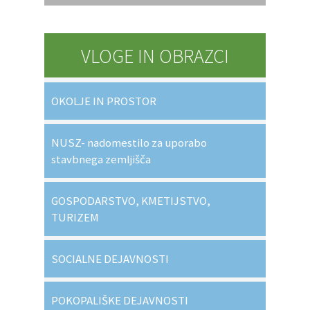
VLOGE IN OBRAZCI
OKOLJE IN PROSTOR
NUSZ- nadomestilo za uporabo
stavbnega zemljišča
GOSPODARSTVO, KMETIJSTVO,
TURIZEM
SOCIALNE DEJAVNOSTI
POKOPALIŠKE DEJAVNOSTI