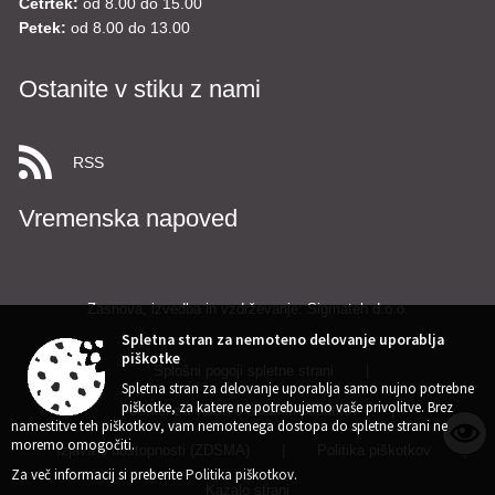
Četrtek:
od 8.00 do 15.00
Petek:
od 8.00 do 13.00
Ostanite v stiku z nami
RSS
Vremenska napoved
Zasnova, izvedba in vzdrževanje: Sigmateh d.o.o.
Spletna stran za nemoteno delovanje uporablja
piškotke
Splošni pogoji spletne strani
|
Spletna stran za delovanje uporablja samo nujno potrebne
piškotke, za katere ne potrebujemo vaše privolitve. Brez
Center za varstvo osebnih podatkov
|
namestitve teh piškotkov, vam nemotenega dostopa do spletne strani ne
moremo omogočiti.
Izjava o dostopnosti (ZDSMA)
|
Politika piškotkov
|
Za več informacij si preberite
Politika piškotkov
.
Kazalo strani