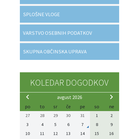
SPLOŠNE VLOGE
VARSTVO OSEBNIH PODATKOV
SKUPNA OBČINSKA UPRAVA
KOLEDAR DOGODKOV
avgust 2026
po
to
sr
če
pe
so
ne
27
28
29
30
31
1
2
3
4
5
6
7
8
9
10
11
12
13
14
15
16