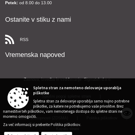
Petek:
od 8.00 do 13.00
Ostanite v stiku z nami
RSS
Vremenska napoved
Zasnova, izvedba in vzdrževanje: Sigmateh d.o.o.
Spletna stran za nemoteno delovanje uporablja
piškotke
Splošni pogoji spletne strani
|
Spletna stran za delovanje uporablja samo nujno potrebne
piškotke, za katere ne potrebujemo vaše privolitve. Brez
Center za varstvo osebnih podatkov
|
namestitve teh piškotkov, vam nemotenega dostopa do spletne strani ne
moremo omogočiti.
Izjava o dostopnosti (ZDSMA)
|
Politika piškotkov
|
Za več informacij si preberite
Politika piškotkov
.
Kazalo strani