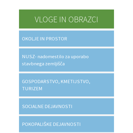
VLOGE IN OBRAZCI
OKOLJE IN PROSTOR
NUSZ- nadomestilo za uporabo
stavbnega zemljišča
GOSPODARSTVO, KMETIJSTVO,
TURIZEM
SOCIALNE DEJAVNOSTI
POKOPALIŠKE DEJAVNOSTI