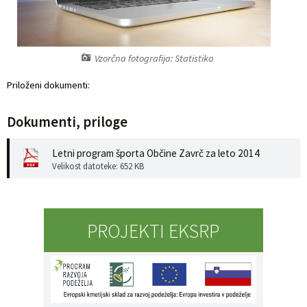
Naselja v občini
Prostorski akti občine
Organigram
Predpisi in odloki
Vzorčna fotografija: Statistika
Priloženi dokumenti:
Varstvo osebnih podatkov
Občinski časopis
Dokumenti, priloge
Strateški dokumenti
Proračun občine
Letni program športa Občine Zavrč za leto 2014
Katalog informacij javnega značaja
Lokalne volitve
Velikost datoteke: 652 KB
PROJEKTI EKSRP