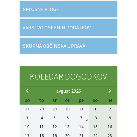
SPLOŠNE VLOGE
VARSTVO OSEBNIH PODATKOV
SKUPNA OBČINSKA UPRAVA
KOLEDAR DOGODKOV
avgust 2026
po
to
sr
če
pe
so
ne
27
28
29
30
31
1
2
3
4
5
6
7
8
9
10
11
12
13
14
15
16
17
18
19
20
21
22
23