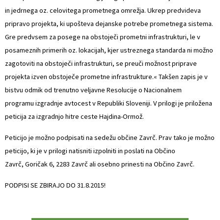
in jedrnega oz. celovitega prometnega omrežja. Ukrep predvideva
pripravo projekta, ki upošteva dejanske potrebe prometnega sistema.
Gre predvsem za posege na obstoječi prometni infrastrukturi, le v
posameznih primerih oz. lokacijah, kjer ustreznega standarda ni možno
zagotoviti na obstoječi infrastrukturi, se preuči možnost priprave
projekta izven obstoječe prometne infrastrukture.« Takšen zapis je v
bistvu odmik od trenutno veljavne Resolucije o Nacionalnem
programu izgradnje avtocest v Republiki Sloveniji. V prilogi je priložena
peticija za izgradnjo hitre ceste Hajdina-Ormož.
Peticijo je možno podpisati na sedežu občine Zavrč. Prav tako je možno
peticijo, ki je v prilogi natisniti izpolniti in poslati na Občino
Zavrč, Goričak 6, 2283 Zavrč ali osebno prinesti na Občino Zavrč.
PODPISI SE ZBIRAJO DO 31.8.2015!