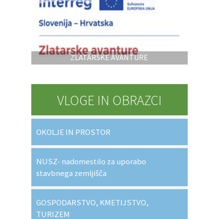
ZLATARSKE AVANTURE
VLOGE IN OBRAZCI
OKOLJE IN PROSTOR
NUSZ- nadomestilo za uporabo
stavbnega zemljišča
GOSPODARSTVO, KMETIJSTVO,
TURIZEM