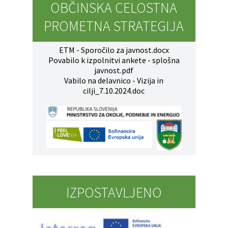
OBČINSKA CELOSTNA
PROMETNA STRATEGIJA
ETM - Sporočilo za javnost.docx
Povabilo k izpolnitvi ankete - splošna
javnost.pdf
Vabilo na delavnico - Vizija in
cilji_7.10.2024.doc
IZPOSTAVLJENO