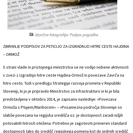
Naselja v občini
Prostorski akti občine
Organigram
Predpisi in odloki
Vzorčna fotografija: Podpis pogodbe
Varstvo osebnih podatkov
Občinski časopis
ZBIRANJE PODPISOV ZA PETICIJO ZA IZGRADNJO HITRE CESTE HAJDINA
Strateški dokumenti
Proračun občine
– ORMOŽ
S strani vlade in pristojnega ministrstva se ne vodijo nobene aktivnosti
Katalog informacij javnega značaja
Lokalne volitve
v zvezi z izgradnjo hitre ceste Hajdina-Ormož in povezave Zavrča na
hitro cesto. Tudi v predlogu Strategije razvoja prometa v Republiki
Sloveniji, ki jo je pripravilo Ministrstvo za infrastrukturo in ki je bila
predstavljena v oktobru 2014, je zapisano naslednje: »Povezava
Ormoža s Ptujem/Mariborom« – »Posamezna področja Slovenije so
slabše povezana na regijska središča oz. je dostopnost zaradi nižjih
potovalnih hitrosti otežena. Potrebno je zagotoviti primeren standard
dostopnosti tako do središč regijskega pomena kot do jedrnih središč