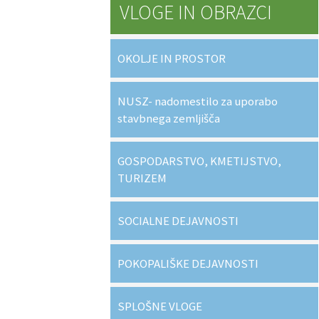
VLOGE IN OBRAZCI
OKOLJE IN PROSTOR
NUSZ- nadomestilo za uporabo
stavbnega zemljišča
GOSPODARSTVO, KMETIJSTVO,
TURIZEM
SOCIALNE DEJAVNOSTI
POKOPALIŠKE DEJAVNOSTI
SPLOŠNE VLOGE