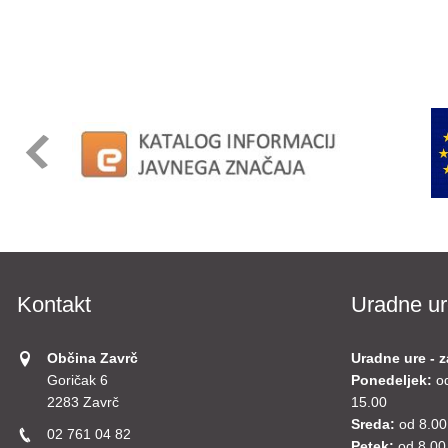
Kontakt
Uradne ur
Občina Zavrč
Uradne ure - z
Goričak 6
Ponedeljek:
o
2283 Zavrč
15.00
Sreda:
od 8.00
02 761 04 82
Petek:
od 8.00