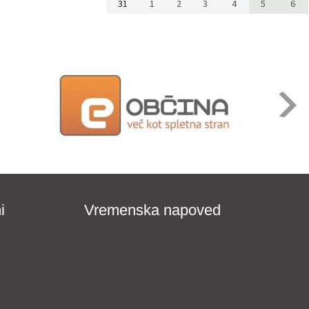
31
1
2
3
4
5
6
i
Vremenska napoved