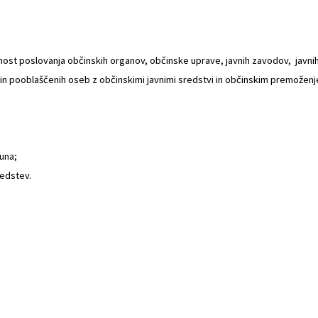
lnost poslovanja občinskih organov, občinske uprave, javnih zavodov, javnih 
in pooblaščenih oseb z občinskimi javnimi sredstvi in občinskim premoženj
una;
redstev.