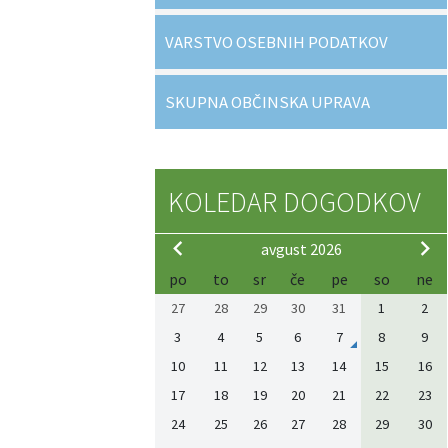
VARSTVO OSEBNIH PODATKOV
SKUPNA OBČINSKA UPRAVA
KOLEDAR DOGODKOV
avgust 2026
po
to
sr
če
pe
so
ne
27
28
29
30
31
1
2
3
4
5
6
7
8
9
10
11
12
13
14
15
16
17
18
19
20
21
22
23
24
25
26
27
28
29
30