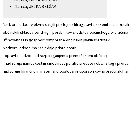
članica, JELKA BELŠAK
Naselja v občini
Prostorski akti občine
Organigram
Predpisi in odloki
Nadzorni odbor v okviru svojih pristojnostih ugotavlja zakonitost in pravi
občinskih skladov ter drugih porabnikov sredstev občinskega proračuna 
Varstvo osebnih podatkov
Občinski časopis
učinkovitost in gospodrnost porabe občinskih javnih sredstev.
Nadzorni odbor ima naslednje pristojnosti:
Strateški dokumenti
Proračun občine
- opravlja nadzor nad razpolaganjem s premoženjem občine;
- nadzoruje nameskost in smotrnost porabe sredstev občinskega prorač
Katalog informacij javnega značaja
Lokalne volitve
nadzoruje finančno in materilano poslovanje uporabnikov proračunskih s