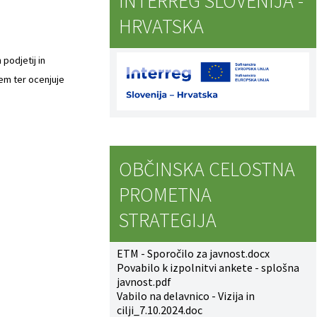
INTERREG SLOVENIJA -
HRVATSKA
podjetij in
em ter ocenjuje
OBČINSKA CELOSTNA
PROMETNA
STRATEGIJA
ETM - Sporočilo za javnost.docx
Povabilo k izpolnitvi ankete - splošna
javnost.pdf
Vabilo na delavnico - Vizija in
cilji_7.10.2024.doc