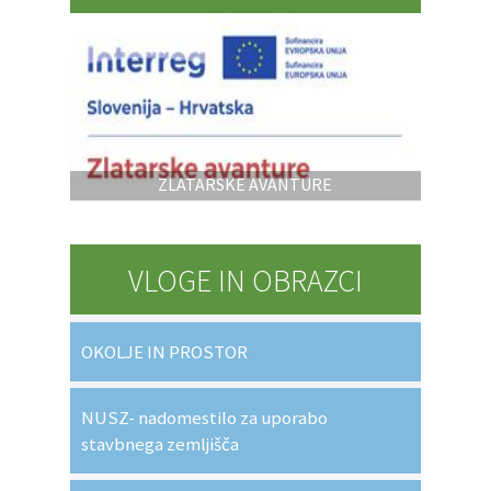
ZLATARSKE AVANTURE
VLOGE IN OBRAZCI
OKOLJE IN PROSTOR
NUSZ- nadomestilo za uporabo
stavbnega zemljišča